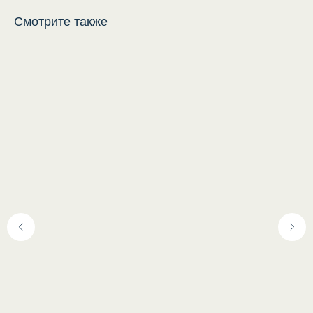
Смотрите также
Каталог
Покупателям
Посуда
Доставка
Текстиль
Оплата
Брендированная
Возврат
продукция
Упаковка
Другое
О нас
Предложение месяца