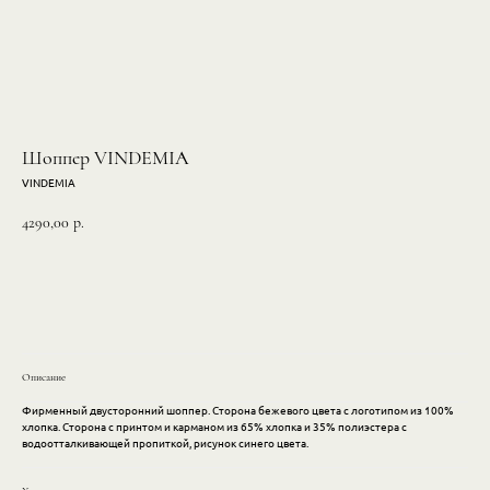
Шоппер VINDEMIA
VINDEMIA
4290,00
р.
Оформить заказ
Описание
Фирменный двусторонний шоппер. Сторона бежевого цвета с логотипом из 100%
хлопка. Сторона с принтом и карманом из 65% хлопка и 35% полиэстера с
Каталог
Покупателям
водоотталкивающей пропиткой, рисунок синего цвета.
Посуда
Доставка